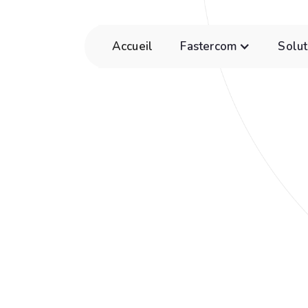
Accueil
Fastercom
Solut
e Cavalier
es opérations
5, 2025
4 minutes