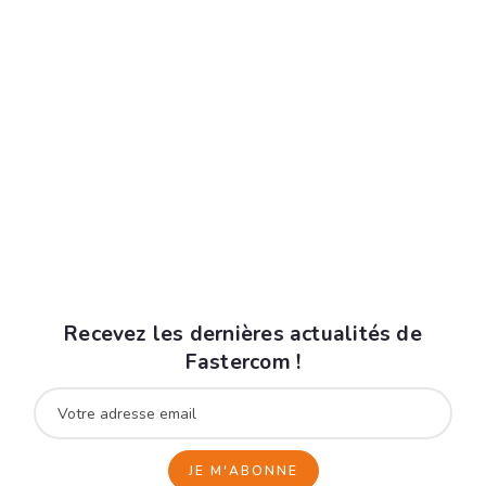
En renseignant votre adresse email, vous
acceptez de recevoir la fiche produit par courrier
électronique et vous prenez connaissance de nos
mentions légales
.
Vous pouvez vous désinscrire à tout moment à
l'aide des liens de désinscription ou en nous
contactant à l'adresse data@fastercom.app
Recevez les dernières actualités de
Fastercom !