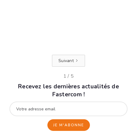
Découvrez 3 erreurs fréquentes en
planification de tournées et apprenez
comment les éviter pour gagner du
temps et livrer plus efficacement.
Lire +
Suivant
1 / 5
Recevez les dernières actualités de
Fastercom !