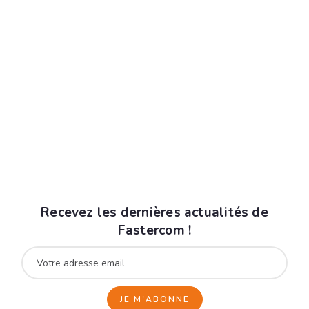
En renseignant votre adresse email, vous
acceptez de recevoir la fiche produit par courrier
électronique et vous prenez connaissance de nos
mentions légales
.
Vous pouvez vous désinscrire à tout moment à
l'aide des liens de désinscription ou en nous
contactant à l'adresse data@fastercom.app
Recevez les dernières actualités de
Fastercom !