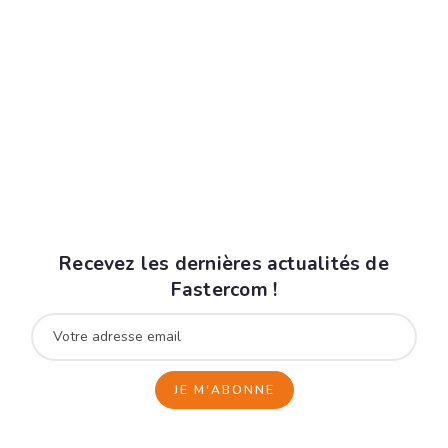
acceptez de recevoir la fiche produit par courrier
électronique et vous prenez connaissance de nos
mentions légales
.
Vous pouvez vous désinscrire à tout moment à
l'aide des liens de désinscription ou en nous
contactant à l'adresse data@fastercom.app
Recevez les dernières actualités de
Fastercom !