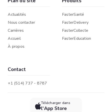
Plan du site
Produits
Actualités
FasterSanté
Nous contacter
FasterDelivery
Carrières
FasterCollecte
Accueil
FasterEducation
À propos
Contact
+1 (514) 737 - 8787
Télécharger dans

l'App Store