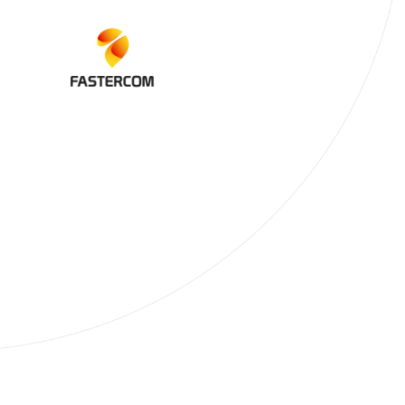
Alexandr
Directeur d
Posted On:
Decemb
Temps de lecture: