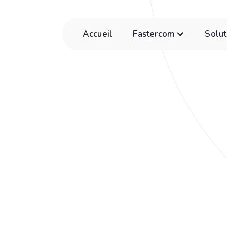
Accueil
Fastercom
Solut
e Cavalier
es opérations
er 9, 2025
5 minutes